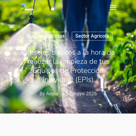
Buenas Prácticas
Sector Agrícola
Consejos básicos a la hora de
realizar la limpieza de tus
Equipos de Protección
Individual (EPIs)
By
Aepla
17 mayo 2026