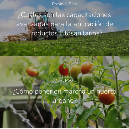
Previous Post
¿Cuáles son las capacitaciones
avanzadas para la aplicación de
Productos Fitosanitarios?
Next Post
¿Cómo poner en marcha un huerto
urbano?