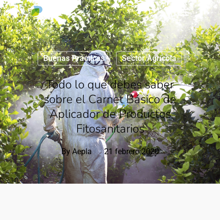
Buenas Prácticas
Sector Agrícola
Todo lo que debes saber
sobre el Carnet Básico de
Aplicador de Productos
Fitosanitarios
By
Aepla
21 febrero 2020