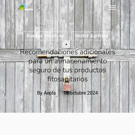
Buenas Prácticas
Sector Agrícola
Recomendaciones adicionales
para un almacenamiento
seguro de tus productos
fitosanitarios
By
Aepla
18 octubre 2024