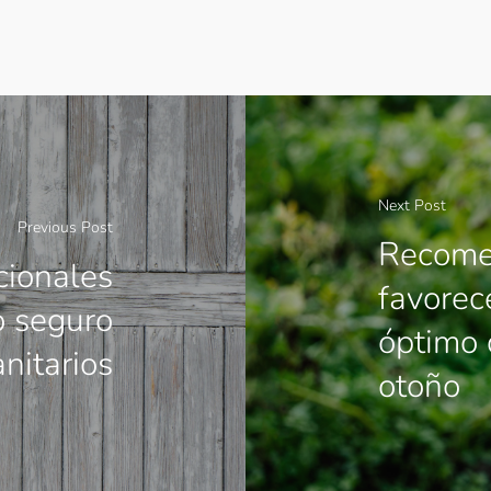
Next Post
Previous Post
Recome
ionales
favorec
 seguro
óptimo 
anitarios
otoño