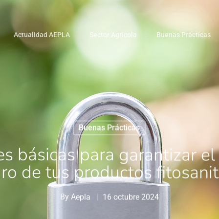
Actualidad AEPLA
Sector Agrícola
Buenas Prácticas
Buenas Prácticas
 básicas para garantizar e
ro de tus productos fitosanit
By
Aepla
16 octubre 2024