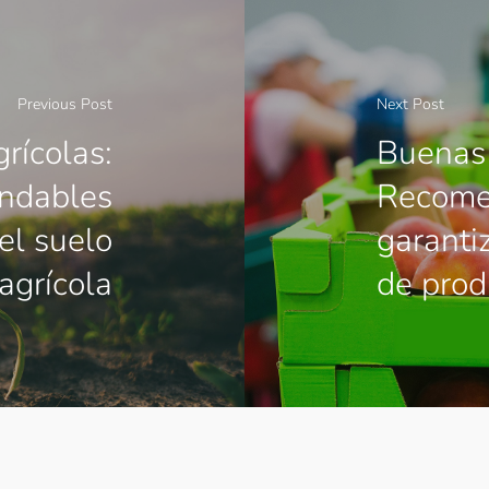
Previous Post
Next Post
rícolas:
Buenas 
ndables
Recome
del suelo
garanti
agrícola
de prod