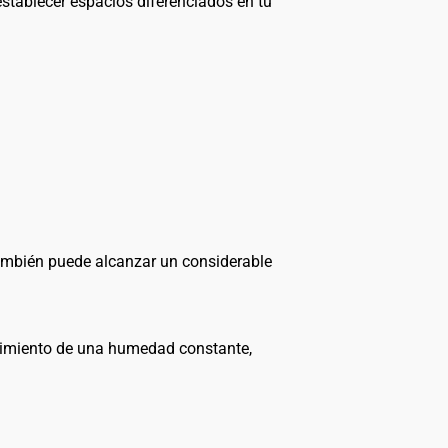
stablecer espacios diferenciados en tu
 también puede alcanzar un considerable
enimiento de una humedad constante,