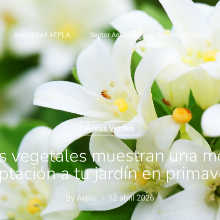
Actualidad AEPLA
Sector Agrícola
Buenas Prácticas
Áreas Verdes
 vegetales muestran una me
ptación a tu jardín en primav
By
Aepla
12 abril 2026