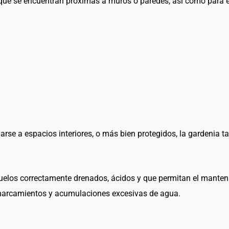
 que se encuentran próximas a muros o paredes, así como para e
iarse a espacios interiores, o más bien protegidos, la gardenia
n suelos correctamente drenados, ácidos y que permitan el mant
harcamientos y acumulaciones excesivas de agua.