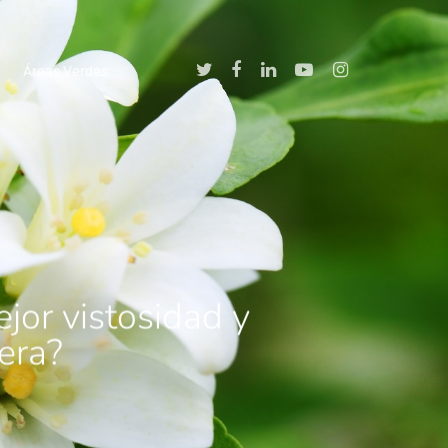
Áreas Verdes
jor vistosidad y
era?