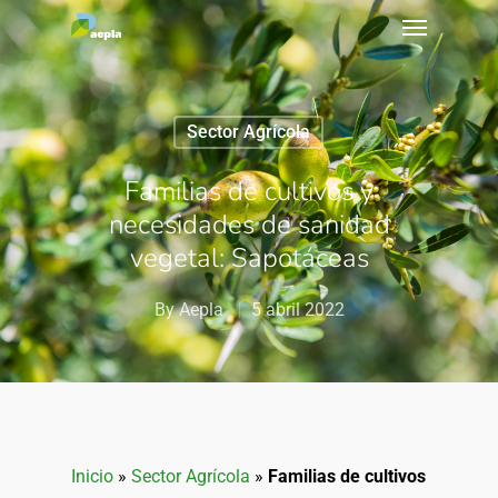
Sector Agrícola
Familias de cultivos y
necesidades de sanidad
vegetal: Sapotáceas
By
Aepla
5 abril 2022
Inicio
»
Sector Agrícola
»
Familias de cultivos