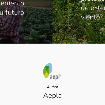
elemento
de exte
su futuro
viento?
Author
Aepla