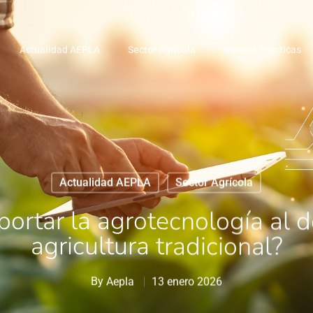
Actualidad AEPLA
Sector Agrícola
Buenas Prácticas
Actualidad AEPLA
Sector Agrícola
ortar la agrotecnología al de
agricultura tradicional?
By
Aepla
13 enero 2026