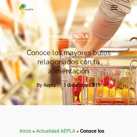
Actualidad AEPLA
Conoce los mayores bulos
relacionados con tu
alimentación
By
Aepla
3 diciembre 2019
Inicio
»
Actualidad AEPLA
»
Conoce los