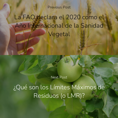
Previous Post
La FAO declara el 2020 como el
Año Internacional de la Sanidad
Vegetal
Next Post
¿Qué son los Límites Máximos de
Residuos (o LMR)?