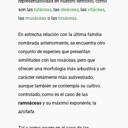
representatividad en nuestro territorio, como
son las
rutáceas
, las
oleáceas
, las
vitáceas
,
las
musáceas
o las
rosáceas
.
En estrecha relación con la última familia
nombrada anteriormente, se encuentra otro
conjunto de especies que presentan
similitudes con las rosáceas, pero que
ofrecen una morfología más arbustiva y un
carácter netamente más asilvestrado,
aunque también se contempla su cultivo
controlado, como es el caso de las
ramnáceas
y su máximo exponente, la
azofaifa
.
Tal y como ocurre en el caso de las