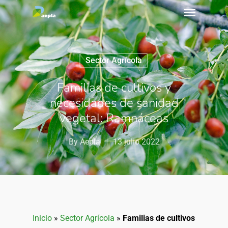
Sector Agrícola
Familias de cultivos y
necesidades de sanidad
vegetal: Ramnáceas
By
Aepla
13 julio 2022
Inicio
»
Sector Agrícola
»
Familias de cultivos