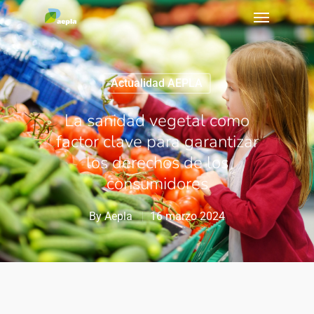
Actualidad AEPLA
La sanidad vegetal como
factor clave para garantizar
los derechos de los
consumidores
By
Aepla
16 marzo 2024