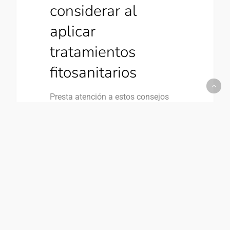
considerar al
aplicar
tratamientos
fitosanitarios
Presta atención a estos consejos
para garantizar al máximo tu
protección y seguridad durante la
aplicación de productos y
tratamientos fitosanitarios. (más…)
0
Sector Agrícola