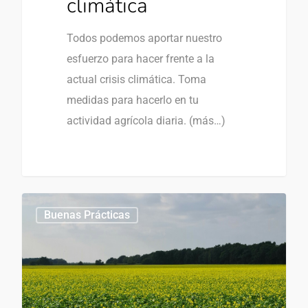
climática
Todos podemos aportar nuestro
esfuerzo para hacer frente a la
actual crisis climática. Toma
medidas para hacerlo en tu
actividad agrícola diaria. (más…)
0
Buenas Prácticas