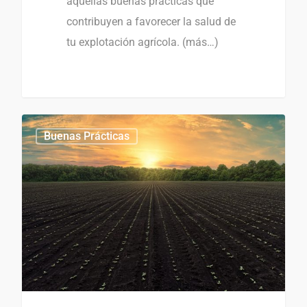
aquellas buenas prácticas que
contribuyen a favorecer la salud de
tu explotación agrícola. (más…)
0
0
Buenas Prácticas