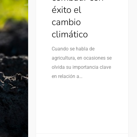
éxito el
cambio
climático
Cuando se habla de
agricultura, en ocasiones se
olvida su importancia clave
en relación a…