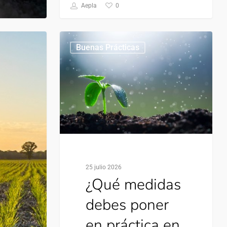
0
Aepla
Buenas Prácticas
25 julio 2026
¿Qué medidas
debes poner
en práctica en