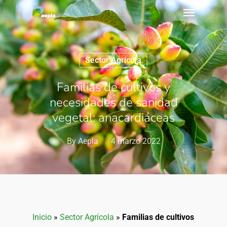
Sector Agrícola
Familias de cultivos y
necesidades de sanidad
vegetal: anacardiáceas
By
Aepla
4 marzo 2022
Inicio
»
Sector Agrícola
»
Familias de cultivos