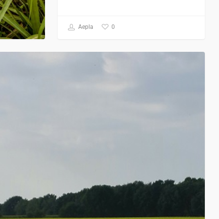
0
Aepla