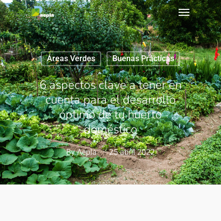
Áreas Verdes
Buenas Prácticas
6 aspectos clave a tener en
cuenta para el desarrollo
óptimo de tu huerto
doméstico
By
Aepla
25 abril 2022