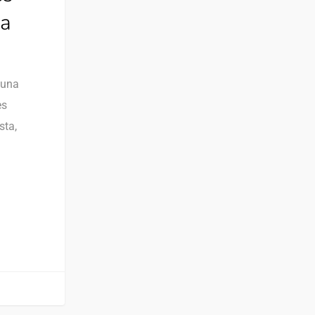
la
 una
es
sta,