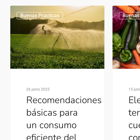
Buenas Prácticas
Buenas 
26 junio 2025
15 jun
Recomendaciones
El
básicas para
te
un consumo
cu
eficiente del
con