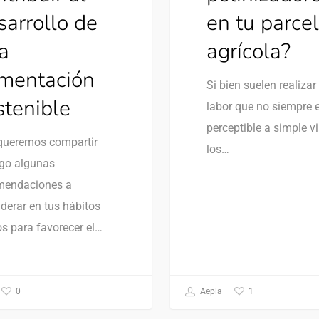
sarrollo de
en tu parce
a
agrícola?
imentación
Si bien suelen realizar
stenible
labor que no siempre 
perceptible a simple vi
queremos compartir
los…
igo algunas
mendaciones a
derar en tus hábitos
os para favorecer el…
0
1
Aepla