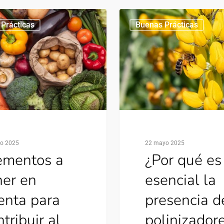
Prácticas
Buenas Prácticas
io 2025
22 mayo 2025
ementos a
¿Por qué es
ner en
esencial la
enta para
presencia d
tribuir al
polinizador