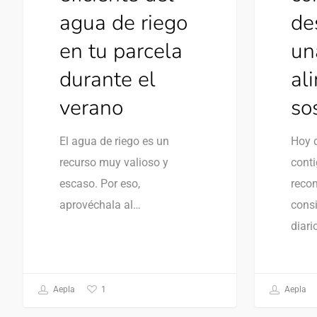
agua de riego
de
en tu parcela
un
durante el
al
verano
so
El agua de riego es un
Hoy 
recurso muy valioso y
cont
escaso. Por eso,
reco
aprovéchala al…
consi
diari
1
Aepla
Aepla