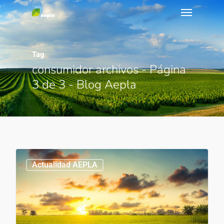
Tag
consumidor archivos - Página
3 de 3 - Blog Aepla
0
Actualidad AEPLA